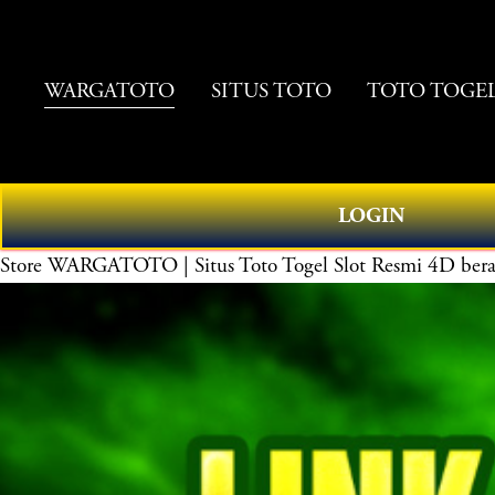
WARGATOTO
SITUS TOTO
TOTO TOGE
LOGIN
Store
WARGATOTO | Situs Toto Togel Slot Resmi 4D berap