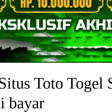
tus Toto Togel 
i bayar